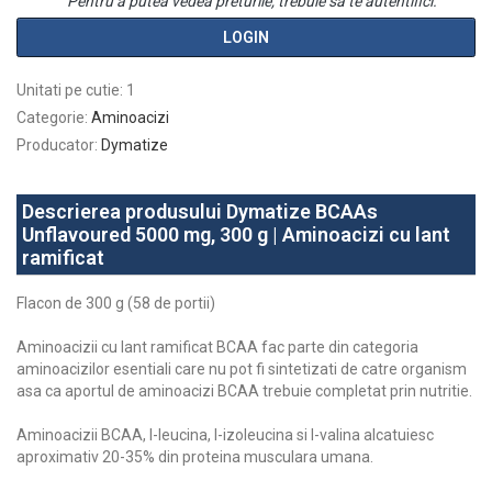
Pentru a putea vedea preturile, trebuie sa te autentifici.
LOGIN
Unitati pe cutie
:
1
Categorie
:
Aminoacizi
Producator
:
Dymatize
Descrierea produsului Dymatize BCAAs
Unflavoured 5000 mg, 300 g | Aminoacizi cu lant
ramificat
Flacon de 300 g (58 de portii)
Aminoacizii cu lant ramificat BCAA fac parte din categoria
aminoacizilor esentiali care nu pot fi sintetizati de catre organism
asa ca aportul de aminoacizi BCAA trebuie completat prin nutritie.
Aminoacizii BCAA, l-leucina, l-izoleucina si l-valina alcatuiesc
aproximativ 20-35% din proteina musculara umana.