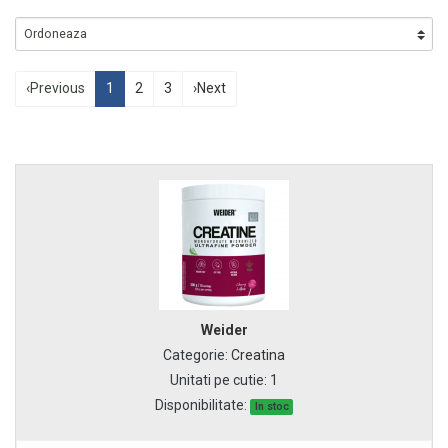
‹
Previous
1
2
3
›
Next
Weider
Categorie
:
Creatina
Unitati pe cutie
:
1
Disponibilitate:
In stoc