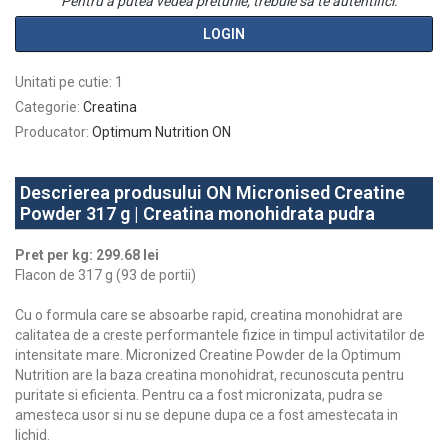
Pentru a putea vedea preturile, trebuie sa te autentifici.
LOGIN
Unitati pe cutie
:
1
Categorie
:
Creatina
Producator
:
Optimum Nutrition ON
Descrierea produsului ON Micronised Creatine
Powder 317 g | Creatina monohidrata pudra
Pret per kg: 299.68 lei
Flacon de 317 g (93 de portii)
Cu o formula care se absoarbe rapid, creatina monohidrat are
calitatea de a creste performantele fizice in timpul activitatilor de
intensitate mare. Micronized Creatine Powder de la Optimum
Nutrition are la baza creatina monohidrat, recunoscuta pentru
puritate si eficienta. Pentru ca a fost micronizata, pudra se
amesteca usor si nu se depune dupa ce a fost amestecata in
lichid.