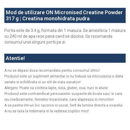
Mod de utilizare ON Micronised Creatine Powder
317 g | Creatina monohidrata pudra
Portia este de 3.4 g, formata din 1 masura. Se amesteca 1 masura
cu 240 ml de apa rece pana cand se dizolva. Se recomanda
consumul unei singure portii pe zi.
Atentie!
A nu se depasi doza recomandata pentru consumul zilnic!
Produsul este un supliment alimentar si nu trebuie sa inlocuiasca o dieta
variata si echilibrata si un stil de viata sanatos!
Alergeni: Poate sa contina lapte, soia, gluten, oua, nuci si alune.
Produsul este contraindicat persoanelor suspecte de boala sau/ si care
iau medicamente, femeilor insarcinate, care alapteaza si minorilor!
A se pastra intr-un loc racoros si uscat, ferit de lumina directa a soarelui.
A nu se lasa la indemana si la vederea copiilor mici!