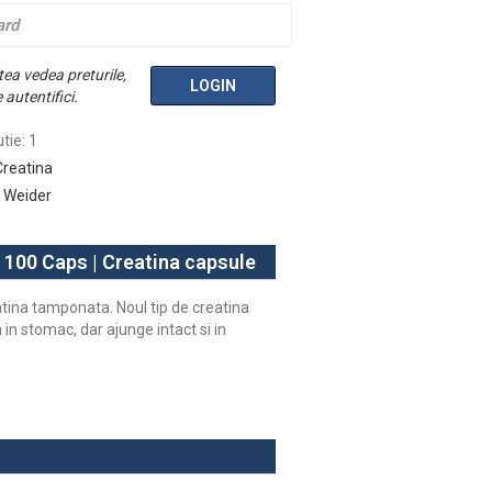
ard
ea vedea preturile,
LOGIN
 autentifici.
utie
:
1
Creatina
Weider
100 Caps | Creatina capsule
ina tamponata. Noul tip de creatina
n stomac, dar ajunge intact si in