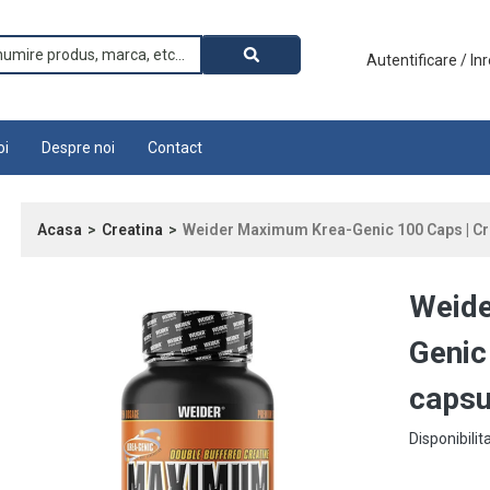
Autentificare / In
oi
Despre noi
Contact
Acasa
Creatina
Weider Maximum Krea-Genic 100 Caps | Cr
Weid
Genic
capsu
Disponibilit