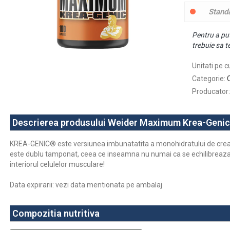
Stand
Pentru a put
trebuie sa te
Unitati pe c
Categorie
:
Producator
:
Descrierea produsului Weider Maximum Krea-Genic 
KREA-GENIC® este versiunea imbunatatita a monohidratului de creat
este dublu tamponat, ceea ce inseamna nu numai ca se echilibreaza i
interiorul celulelor musculare!
Data expirarii: vezi data mentionata pe ambalaj
Compozitia nutritiva