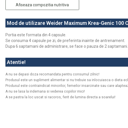
Afiseaza compozitia nutritiva
Mod de utilizare Weider Maximum Krea-Genic 100 C
Portia este formata din 4 capsule.
Se consuma 4 capsule pe zi, de preferinta inainte de antrenament.
Dupa 6 saptamani de administrare, se face o pauza de 2 saptamani. A
Atentie!
A nu se depasi doza recomandata pentru consumul zilnic!
Produsul este un supliment alimentar si nu trebuie sa inlocuiasca o dieta echi
Produsul este contraindicat minorilor, femeilor insarcinate sau care alaptea
A nu se lasa la indemana si vederea copiilor mici!
A se pastra la loc uscat si racoros, ferit de lumina directa a soarelui!