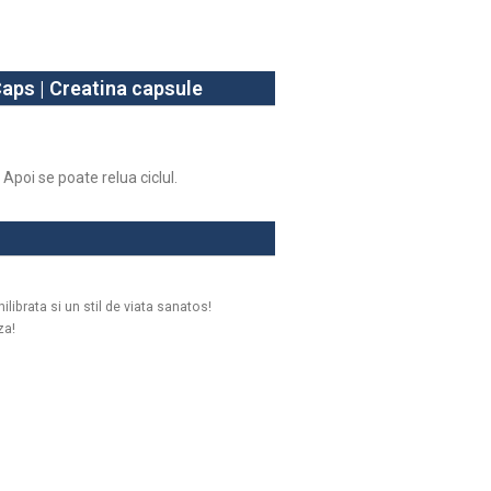
aps | Creatina capsule
poi se poate relua ciclul.
librata si un stil de viata sanatos!
za!