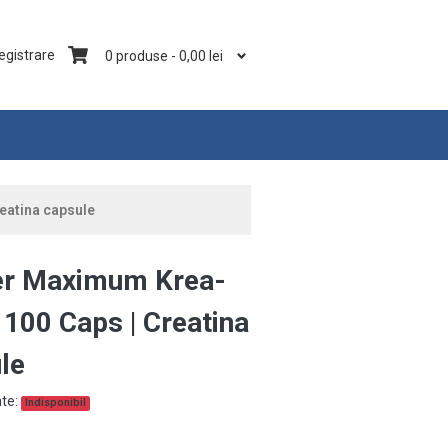
registrare
0 produse
-
0,00
lei
eatina capsule
er Maximum Krea-
 100 Caps | Creatina
le
ate:
Indisponibil