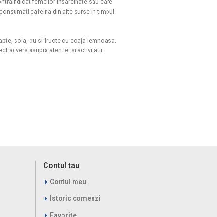
ontraindicat femeilor insarcinate sau care
consumati cafeina din alte surse in timpul
lapte, soia, ou si fructe cu coaja lemnoasa.
 advers asupra atentiei si activitatii
Contul tau
Contul meu
Istoric comenzi
Favorite