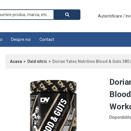
Autentificare / In
oi
Despre noi
Contact
Acasa
Oxid nitric
Dorian Yates Nutrition Blood & Guts 380
Doria
Blood
Work
Disponibilit