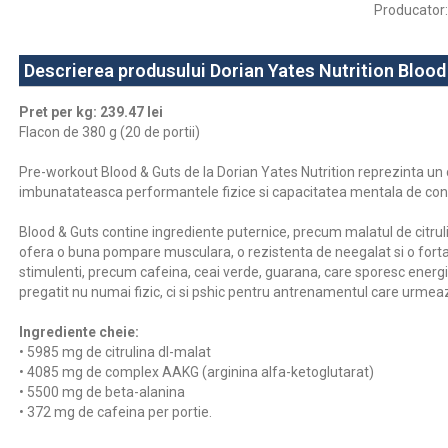
Producator
:
Descrierea produsului Dorian Yates Nutrition Blood
Pret per kg: 239.47 lei
Flacon de 380 g (20 de portii)
Pre-workout Blood & Guts de la Dorian Yates Nutrition reprezinta u
imbunatateasca performantele fizice si capacitatea mentala de con
Blood & Guts contine ingrediente puternice, precum malatul de citrul
ofera o buna pompare musculara, o rezistenta de neegalat si o forta
stimulenti, precum cafeina, ceai verde, guarana, care sporesc energia
pregatit nu numai fizic, ci si pshic pentru antrenamentul care urmea
Ingrediente cheie:
• 5985 mg de citrulina dl-malat
• 4085 mg de complex AAKG (arginina alfa-ketoglutarat)
• 5500 mg de beta-alanina
• 372 mg de cafeina per portie.