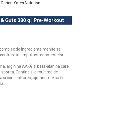
Dorian Yates Nutrition
 & Guts 380 g | Pre-Workout
n complex de ingrediente menite sa
centrare in timpul antrenamentelor.
ina, arginina AAKG si beta-alanina care
 sporita. Contine si o multime de
 si concentrarea, ajutandu-te sa fii
za.