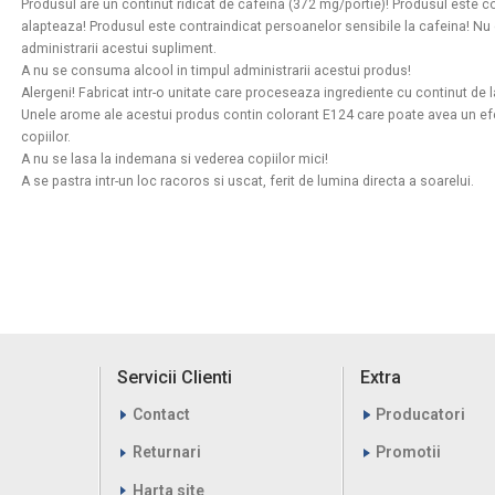
Produsul are un continut ridicat de cafeina (372 mg/portie)! Produsul este c
alapteaza! Produsul este contraindicat persoanelor sensibile la cafeina! Nu 
administrarii acestui supliment.
A nu se consuma alcool in timpul administrarii acestui produs!
Alergeni! Fabricat intr-o unitate care proceseaza ingrediente cu continut de 
Unele arome ale acestui produs contin colorant E124 care poate avea un efect
copiilor.
A nu se lasa la indemana si vederea copiilor mici!
A se pastra intr-un loc racoros si uscat, ferit de lumina directa a soarelui.
Servicii Clienti
Extra
Contact
Producatori
Returnari
Promotii
Harta site