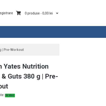
registrare
0 produse
-
0,00
lei
 g | Pre-Workout
n Yates Nutrition
 & Guts 380 g | Pre-
out
ate:
In stoc