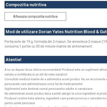
Compozitia nutritiva
Afiseaza compozitia nutritiva
Mod de utilizare Dorian Yates Nutrition Blood & Gu
Portia este de 19 g, formata din 2 masuri. Se amesteca 2 masuri (19
consuma 1 portie cu 30 de minute inainte de antrenament.
Atentie!
A nu se depasi doza zilnica recomandata! Produsul este un supliment aliment
variata si echilibrata si un stil de viata sanatos!
Consultati medicul inainte de a administra acest produs. Nu se recomanda 
persoanele care administreaza orice fel de medicamente!
Suplimentul este destinat numai persoanelor adulte si sanatoase.
Nu administrati acest produs daca sunteti alergic la orice ingredient al produ
Produsul contine beta alanina, ingredient care poate provoca o senzatie inof
pentru unele persoane.