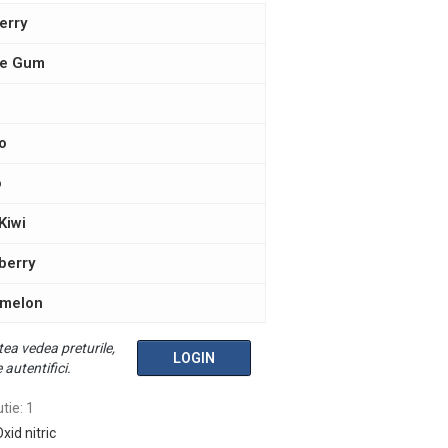
erry
le Gum
o
o
Kiwi
berry
rmelon
ea vedea preturile,
LOGIN
 autentifici.
utie
:
1
xid nitric