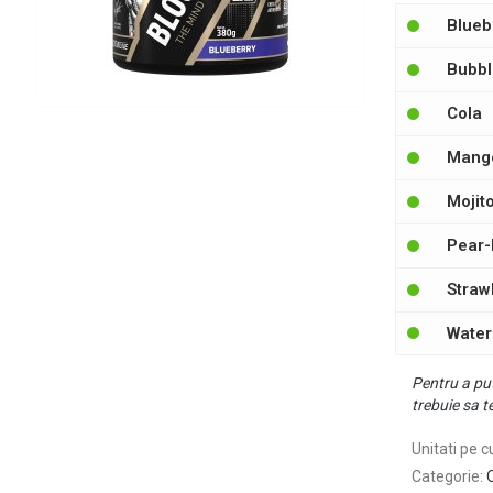
Blueb
Bubb
Cola
Mang
Mojit
Pear-
Straw
Wate
Pentru a put
trebuie sa te
Unitati pe c
Categorie
:
O