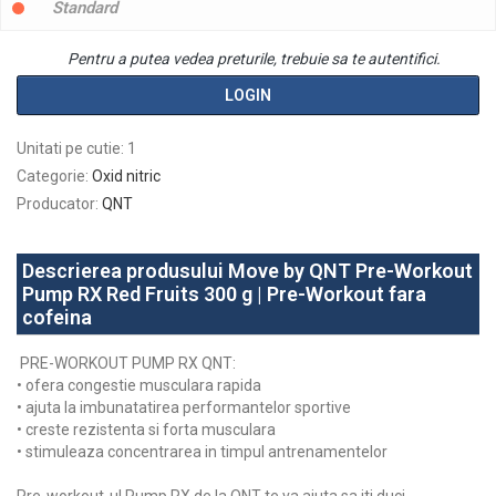
Standard
Pentru a putea vedea preturile, trebuie sa te autentifici.
LOGIN
Unitati pe cutie
:
1
Categorie
:
Oxid nitric
Producator
:
QNT
Descrierea produsului Move by QNT Pre-Workout
Pump RX Red Fruits 300 g | Pre-Workout fara
cofeina
PRE-WORKOUT PUMP RX QNT:
• ofera congestie musculara rapida
• ajuta la imbunatatirea performantelor sportive
• creste rezistenta si forta musculara
• stimuleaza concentrarea in timpul antrenamentelor
Pre-workout-ul Pump RX de la QNT te va ajuta sa iti duci